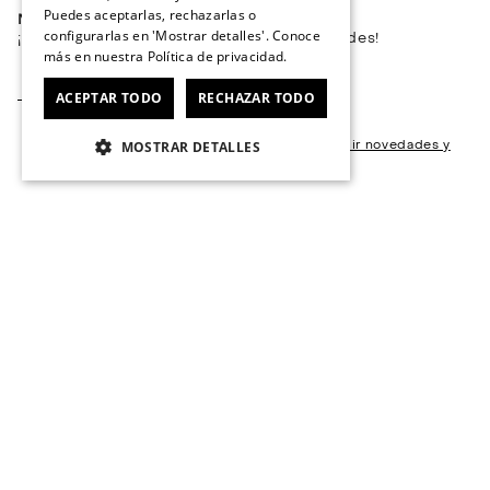
Puedes aceptarlas, rechazarlas o
Newsletter
*
configurarlas en 'Mostrar detalles'. Conoce
¡Suscríbete y recibe todas nuestras novedades!
más en nuestra
Política de privacidad.
ACEPTAR TODO
RECHAZAR TODO
Acepto suscribirme al newsletter para recibir novedades y
MOSTRAR DETALLES
contenidos.
*
Servicio al consumidor
Centro de Ayuda
Tiendas