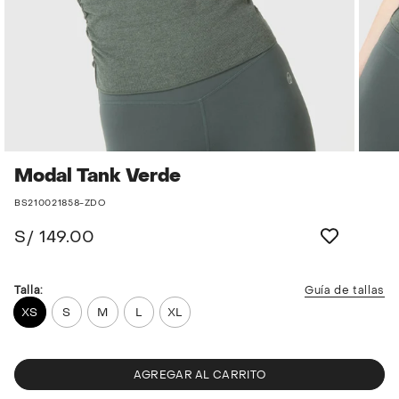
Modal Tank Verde
BS210021858-ZDO
S/ 149.00
Talla:
Guía de tallas
XS
S
M
L
XL
AGREGAR AL CARRITO